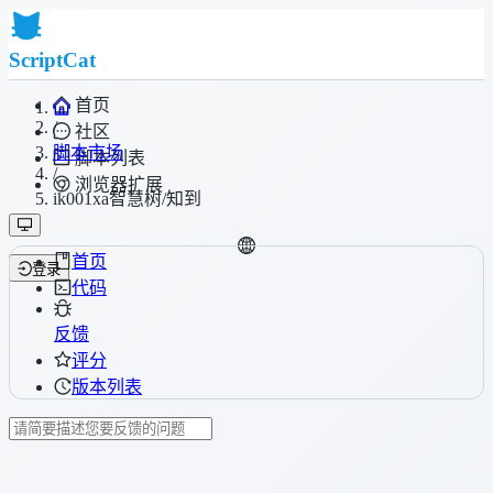
ScriptCat
首页
/
社区
脚本市场
脚本列表
/
浏览器扩展
ik001xa智慧树/知到
首页
登录
代码
反馈
评分
版本列表