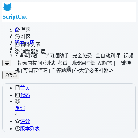
ScriptCat
首页
/
社区
脚本市场
脚本列表
/
浏览器扩展
🫧404小站 — 学习通助手 | 完全免费 | 全自动刷课 | 视频
+视频内提问+测试+考试+刷阅读时长+AI解答 | 一键挂
机 | 可调节倍速 | 自答题题 | 🥳大学必备神器🎉
登录
首页
代码
反馈
4
评分
版本列表