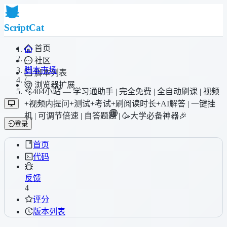
ScriptCat
首页
/
社区
脚本市场
脚本列表
/
浏览器扩展
🫧404小站 — 学习通助手 | 完全免费 | 全自动刷课 | 视频
+视频内提问+测试+考试+刷阅读时长+AI解答 | 一键挂
机 | 可调节倍速 | 自答题题 | 🥳大学必备神器🎉
登录
首页
代码
反馈
4
评分
版本列表