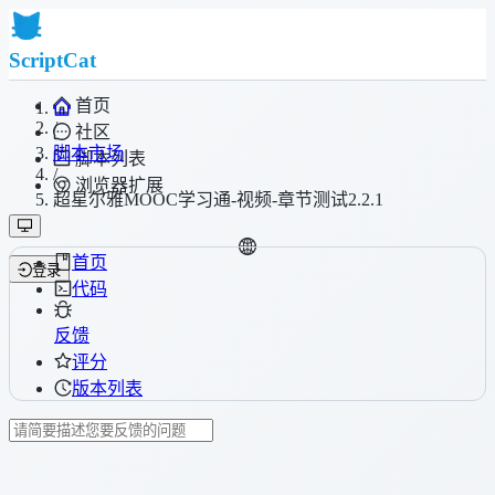
ScriptCat
首页
/
社区
脚本市场
脚本列表
/
浏览器扩展
超星尔雅MOOC学习通-视频-章节测试2.2.1
首页
登录
代码
反馈
评分
版本列表