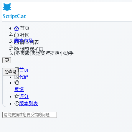
ScriptCat
首页
/
社区
脚本市场
脚本列表
/
浏览器扩展
[冬奥版]奥运奖牌提醒小助手
首页
登录
代码
反馈
评分
版本列表