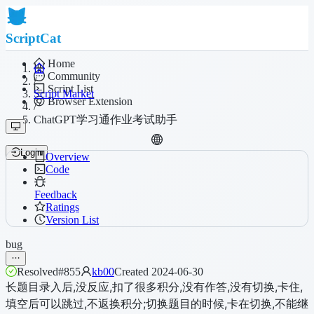
ScriptCat
Home
Community
/
Script List
Script Market
Browser Extension
/
ChatGPT学习通作业考试助手
Login
Overview
Code
Feedback
Ratings
Version List
bug
Resolved
#855
kb00
Created 2024-06-30
长题目录入后,没反应,扣了很多积分,没有作答,没有切换,卡住,
填空后可以跳过,不返换积分;切换题目的时候,卡在切换,不能继