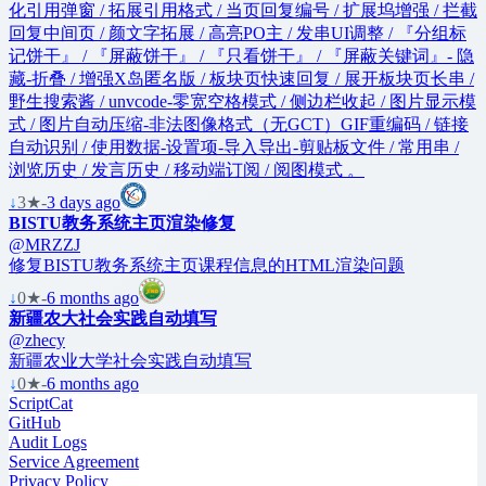
化引用弹窗 / 拓展引用格式 / 当页回复编号 / 扩展坞增强 / 拦截
回复中间页 / 颜文字拓展 / 高亮PO主 / 发串UI调整 / 『分组标
记饼干』 / 『屏蔽饼干』 / 『只看饼干』 / 『屏蔽关键词』- 隐
藏-折叠 / 增强X岛匿名版 / 板块页快速回复 / 展开板块页长串 /
野生搜索酱 / unvcode-零宽空格模式 / 侧边栏收起 / 图片显示模
式 / 图片自动压缩-非法图像格式（无GCT）GIF重编码 / 链接
自动识别 / 使用数据-设置项-导入导出-剪贴板文件 / 常用串 /
浏览历史 / 发言历史 / 移动端订阅 / 阅图模式 。
↓
3
★
-
3 days ago
BISTU教务系统主页渲染修复
@MRZZJ
修复BISTU教务系统主页课程信息的HTML渲染问题
↓
0
★
-
6 months ago
新疆农大社会实践自动填写
@zhecy
新疆农业大学社会实践自动填写
↓
0
★
-
6 months ago
ScriptCat
GitHub
Audit Logs
Service Agreement
Privacy Policy