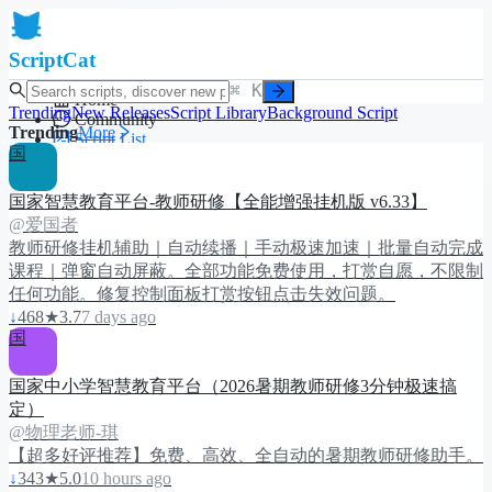
ScriptCat
⌘ K
Home
Trending
New Releases
Script Library
Background Script
Community
Trending
More
Script List
国
Browser Extension
国家智慧教育平台-教师研修【全能增强挂机版 v6.33】
@爱国者
Login
教师研修挂机辅助｜自动续播｜手动极速加速｜批量自动完成
课程｜弹窗自动屏蔽。全部功能免费使用，打赏自愿，不限制
任何功能。修复控制面板打赏按钮点击失效问题。
↓
468
★
3.7
7 days ago
国
国家中小学智慧教育平台（2026暑期教师研修3分钟极速搞
定）
@物理老师-琪
【超多好评推荐】免费、高效、全自动的暑期教师研修助手。
↓
343
★
5.0
10 hours ago