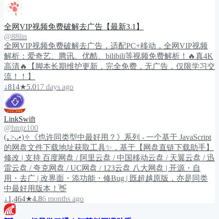
全网VIP视频免费破解去广告【最新3.1】
@88lin
全网VIP视频免费破解去广告，适配PC+移动，全网VIP视频
解析：爱奇艺、腾讯、优酷、bilibili等视频免费解析！🔥真4K
高清🔥【脚本长期维护更新，完全免费，无广告，仅限学习交
流！！】
↓
814
★
5.0
17 days ago
LinkSwift
@hmjz100
(｡>ᴗ•)✧《也许同类型中最好用？》系列 - 一个基于 JavaScript
的网盘文件下载地址获取工具✨，基于【网盘直链下载助手】
修改 | 支持 百度网盘 / 阿里云盘 / 中国移动云盘 / 天翼云盘 / 迅
雷云盘 / 夸克网盘 / UC网盘 / 123云盘 八大网盘 | 开源・自
用・去广 | 改界面・添功能・修Bug | 既超越原版，亦是同类
中最好用版本！👋
↓
1,464
★
4.8
6 months ago