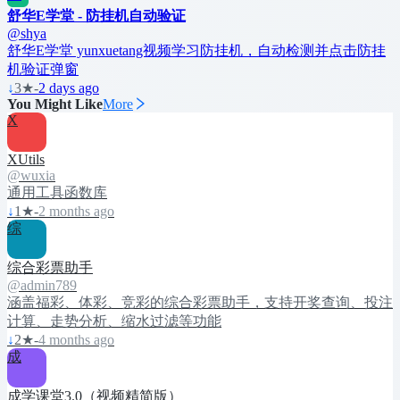
舒华E学堂 - 防挂机自动验证
@shya
舒华E学堂 yunxuetang视频学习防挂机，自动检测并点击防挂
机验证弹窗
↓
3
★
-
2 days ago
You Might Like
More
X
XUtils
@wuxia
通用工具函数库
↓
1
★
-
2 months ago
综
综合彩票助手
@admin789
涵盖福彩、体彩、竞彩的综合彩票助手，支持开奖查询、投注
计算、走势分析、缩水过滤等功能
↓
2
★
-
4 months ago
成
成学课堂3.0（视频精简版）