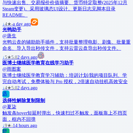
与快速出售、交易报价价值摘要、货币特定取整(2025年12月
Steam变更)。采用玻璃态UI设计。更新日志见脚本目录
README。
↓
4
★
-
a day ago
光鸭助手
@唐生
光鸭云盘的辅助助手插件，支持批量整理电影、剧集、批量重
命名、导入导出秒传文件，支持云雷云盘导出秒传文件。
↓
5
★
5.0
2 days ago
医博士继续医学教育在线学习助手
@雨图案
医博士继续医学教育学习辅助：培训计划/我的项目队列、学
完自动考试，免费体验与 Pro 授权，2倍速自动挂机高效安全
↓
4
★
5.0
2 days ago
选
选择性解除复制限制
@夏柒
触发条hover短延时弹出，快速扫过不触发，面板靠上不挡页
面，框内不回弹
↓
9
★
-
14 hours ago
舒