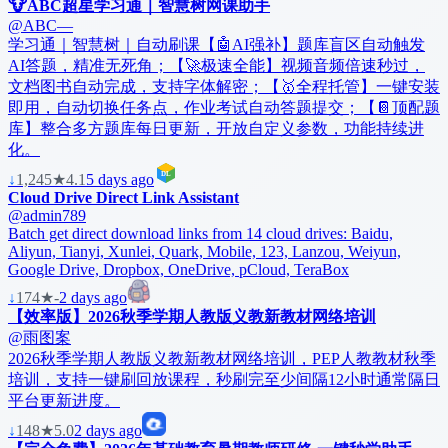
🐮ABC超星学习通｜智慧树网课助手
@ABC—
学习通｜智慧树｜自动刷课【🤖AI强补】题库盲区自动触发
AI答题，精准无死角；【🚀极速全能】视频音频倍速秒过，
文档图书自动完成，支持字体解密；【🥇全程托管】一键安装
即用，自动切换任务点，作业考试自动答题提交；【📔顶配题
库】整合多方题库每日更新，开放自定义参数，功能持续进
化。
↓
1,245
★
4.1
5 days ago
Cloud Drive Direct Link Assistant
@admin789
Batch get direct download links from 14 cloud drives: Baidu,
Aliyun, Tianyi, Xunlei, Quark, Mobile, 123, Lanzou, Weiyun,
Google Drive, Dropbox, OneDrive, pCloud, TeraBox
↓
174
★
-
2 days ago
【效率版】2026秋季学期人教版义教新教材网络培训
@雨图案
2026秋季学期人教版义教新教材网络培训，PEP人教教材秋季
培训，支持一键刷回放课程，秒刷完至少间隔12小时通常隔日
平台更新进度。
↓
148
★
5.0
2 days ago