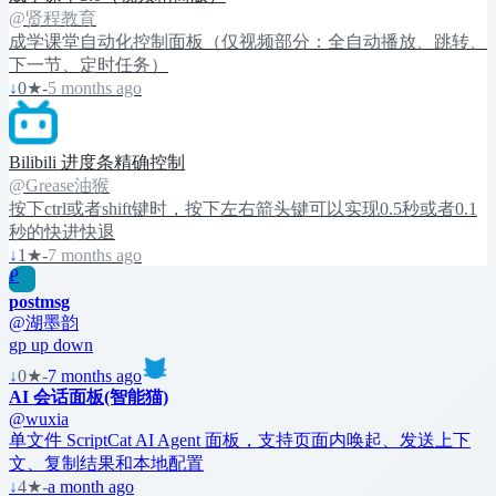
@贤程教育
成学课堂自动化控制面板（仅视频部分：全自动播放、跳转、
下一节、定时任务）
↓
0
★
-
5 months ago
Bilibili 进度条精确控制
@Grease油猴
按下ctrl或者shift键时，按下左右箭头键可以实现0.5秒或者0.1
秒的快进快退
↓
1
★
-
7 months ago
P
postmsg
@湖墨韵
gp up down
↓
0
★
-
7 months ago
AI 会话面板(智能猫)
@wuxia
单文件 ScriptCat AI Agent 面板，支持页面内唤起、发送上下
文、复制结果和本地配置
↓
4
★
-
a month ago