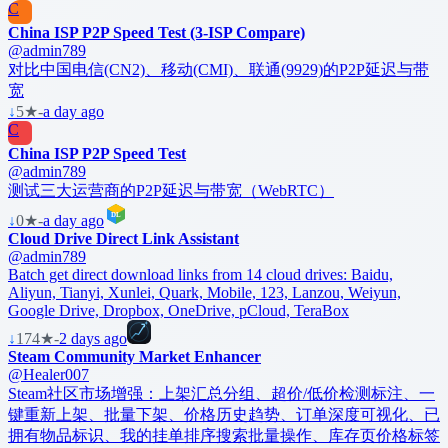
C
China ISP P2P Speed Test (3-ISP Compare)
@admin789
对比中国电信(CN2)、移动(CMI)、联通(9929)的P2P延迟与带
宽
↓
5
★
-
a day ago
C
China ISP P2P Speed Test
@admin789
测试三大运营商的P2P延迟与带宽（WebRTC）
↓
0
★
-
a day ago
Cloud Drive Direct Link Assistant
@admin789
Batch get direct download links from 14 cloud drives: Baidu,
Aliyun, Tianyi, Xunlei, Quark, Mobile, 123, Lanzou, Weiyun,
Google Drive, Dropbox, OneDrive, pCloud, TeraBox
↓
174
★
-
2 days ago
Steam Community Market Enhancer
@Healer007
Steam社区市场增强：上架汇总分组、超价/低价检测标注、一
键重新上架、批量下架、价格历史趋势、订单深度可视化、已
拥有物品标识、我的挂单排序搜索批量操作、库存页价格标签