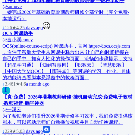
【完全免费】2026年基础教育暑期教师研修·一键秒学助手
@sumuve
一键完成2026年基础教育暑期教师研修全部学时（完全免费·
本地运行）
↓
126
★
4.2
5 days ago
OCS 网课助手
@言小溪enncy
OCS(online-course-script) 网课助手，官网 https://docs.ocsjs.com
，专注于帮助大学生从网课中释放出来 让自己的时间把握在
自己的手中，拥有人性化的操作页面，流畅的步骤提示，支持
【超星学习通】 【知到智慧树】 【职教云】 【智慧职教】
【中国大学MOOC】 【雨课堂】 等网课的学习，作业。具体
的功能请查看脚本悬浮窗中的教程页面。
↓
3,461
★
4.6
a month ago
【
【真·免费】2026年暑期教师研修·挂机自动完成·免费电子教材
·教师福音·躺平神器
@一溪云
为了帮助老师们提升2026暑期研修学习效率，我们免费提供该
脚本，可以帮助老师们自动播放视频并且自动切换课程。
↓
229
★
5.0
3 days ago