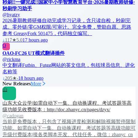
秒刷!!一键完成!!国家中小学智慧教育平台·2026暑期教师研修·
秒刷学习助手
@hyatzy
2026暑期教师研修自动完成学习记录，含只读自检，秒刷完
成。零外链/零GM权限/可审计。完全免费，赞助自愿。思路
参考 GreasyFork 501475，代码独立编写。
↓
117
★
5.0
17 hours ago
O
OAO-FC26 UT模式翻译插件
@rickma
中文翻译Futbin、Futgg网站的英文信息，包括球员信息、进化
名称等
↓
205
★
-
18 hours ago
New Releases
More
山
山东大众云学|如需自动下一集、自动换课程、考试答题等高
级功能见收费版本：http://doc.zhanyc.cn/pages/dzyx/
@cadogan
当前是免费版本，只包含了视频进度检测和解除视频暂停限制
功能。如需自动下一集、自动换课程、考试答题等高级功能可
升级付费版本|接各类脚本开发、代挂任务，微信：zhanyc_cn