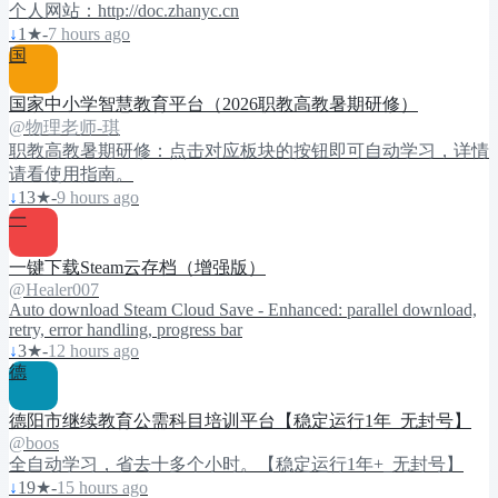
个人网站：http://doc.zhanyc.cn
↓
1
★
-
7 hours ago
国
国家中小学智慧教育平台（2026职教高教暑期研修）
@物理老师-琪
职教高教暑期研修：点击对应板块的按钮即可自动学习，详情
请看使用指南。
↓
13
★
-
9 hours ago
一
一键下载Steam云存档（增强版）
@Healer007
Auto download Steam Cloud Save - Enhanced: parallel download,
retry, error handling, progress bar
↓
3
★
-
12 hours ago
德
德阳市继续教育公需科目培训平台【稳定运行1年_无封号】
@boos
全自动学习，省去十多个小时。【稳定运行1年+_无封号】
↓
19
★
-
15 hours ago