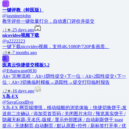
一
一键评教（蚌医版）
@jasminenjohn
教学评价一键批量打分，自动逐门评价并提交
↓
1
★
-
25 days ago
nicovideo视频下载
@u2222223
一键下载nicovideo视频，支持4K/1080P/720P多画质。
↓
0
★
-
7 months ago
医
医真云快捷提交模板5.2
@Ethanwang0830
Alt+`完整流程；Alt+1阴性提交+下一位；Alt+2阳性提交+下一
位；Alt+3切换临时模板→选阳性→提交打印临时报告
↓
2
★
-
16 days ago
X岛-EX
@SayaGoodBye
X岛-EX 网页端增强，移动端般的浏览体验：快捷切换饼干-发
送前二次确认 / 添加页首页码 / 关闭图片水印 / 预览真实饼干 /
隐藏无标题-无名氏-版规 / 显示外部图床 / 自动刷新饼干 toast
提示 / 无缝翻页-自动翻页 / 默认原图+控件 / 新标签打开串 / 优