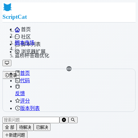
ScriptCat
首页
/
社区
脚本市场
脚本列表
/
浏览器扩展
蓝桥杯答题优化
首页
登录
代码
反馈
评分
版本列表
全 部
待解决
已解决
新建问题