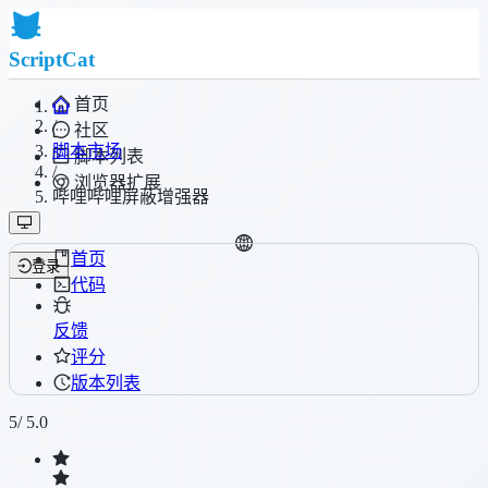
ScriptCat
首页
/
社区
脚本市场
脚本列表
/
浏览器扩展
哔哩哔哩屏蔽增强器
首页
登录
代码
反馈
评分
版本列表
5
/ 5.0