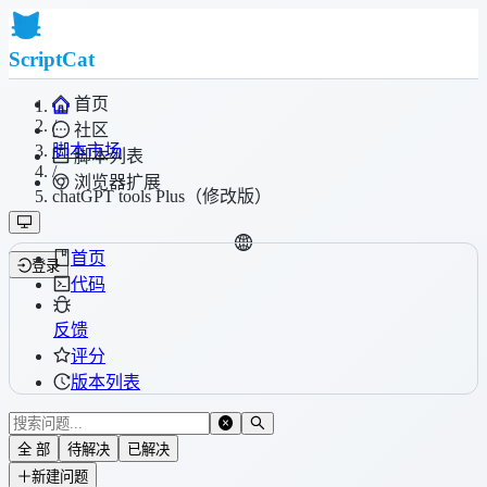
ScriptCat
首页
/
社区
脚本市场
脚本列表
/
浏览器扩展
chatGPT tools Plus（修改版）
首页
登录
代码
反馈
评分
版本列表
全 部
待解决
已解决
新建问题