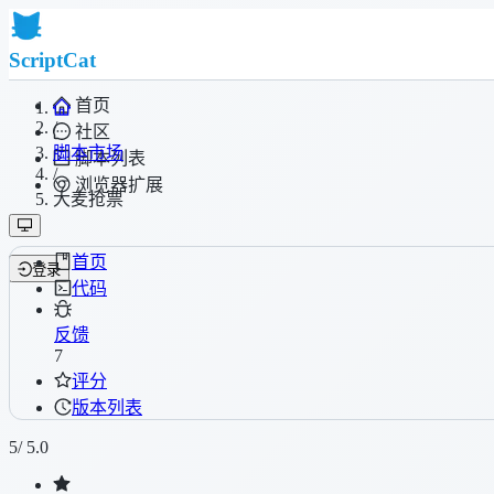
ScriptCat
首页
/
社区
脚本市场
脚本列表
/
浏览器扩展
大麦抢票
首页
登录
代码
反馈
7
评分
版本列表
5
/ 5.0