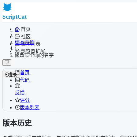
ScriptCat
首页
/
社区
脚本市场
脚本列表
/
浏览器扩展
修改某个up的名字
首页
登录
代码
反馈
评分
版本列表
版本历史