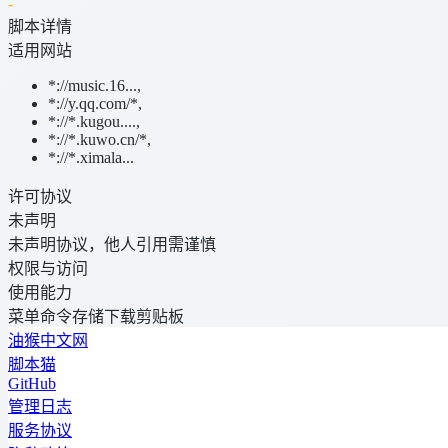
-
脚本详情
适用网站
*://music.16...
,
*://y.qq.com/*
,
*://*.kugou....
,
*://*.kuwo.cn/*
,
*://*.ximala...
许可协议
未声明
未声明协议，他人引用需谨慎
权限与访问
使用能力
菜单命令
存储
下载
剪贴板
油猴中文网
脚本猫
GitHub
管理日志
服务协议