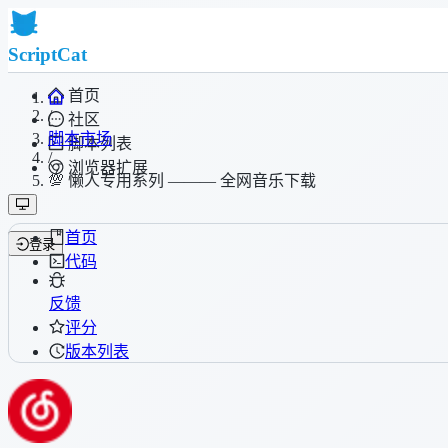
ScriptCat
首页
/
社区
脚本市场
脚本列表
/
浏览器扩展
💯 懒人专用系列 ——— 全网音乐下载
首页
登录
代码
反馈
评分
版本列表