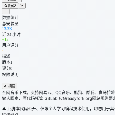
收藏
2
数据统计
总安装量
13.3K
近 24 小时
+
12
用户评分
-
描述
版本
1
评分
0
权限说明
AI 摘要
全网音乐下载，支持网易云、QQ音乐、酷狗、酷我、喜马拉雅
懒人脚本，原代码托管 GitLab 应Greasyfork.org网站
⚠ 此脚本代码公开、仅限个人学习编程技术使用，切勿用于
除该线路。