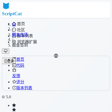
ScriptCat
首页
/
社区
脚本市场
脚本列表
/
浏览器扩展
掘金签到
首页
登录
代码
反馈
评分
版本列表
0
/ 5.0