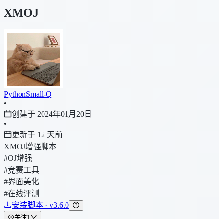
XMOJ
PythonSmall-Q
•
创建于 2024年01月20日
•
更新于 12 天前
XMOJ增强脚本
#OJ增强
#竞赛工具
#界面美化
#在线评测
安装脚本 · v3.6.0
关注
1