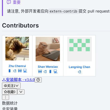
重要
请注意, 外部开发者应向
提交 pull reques
extern-contrib
Contributors
Zhu Chenrui
Shan Wenxiao
Langning Chen
🐛
🎨
🚧
💻
🚧
🎨
🐛
💻
🎨
安装脚本 · v3.6.0
关注
1
收藏
0
数据统计
总安装量