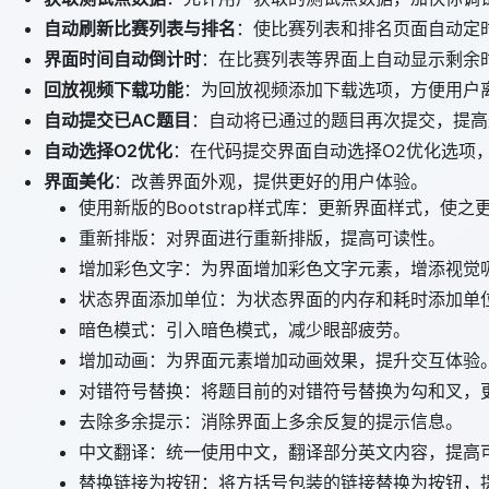
自动刷新比赛列表与排名
：使比赛列表和排名页面自动定
界面时间自动倒计时
：在比赛列表等界面上自动显示剩余
回放视频下载功能
：为回放视频添加下载选项，方便用户
自动提交已AC题目
：自动将已通过的题目再次提交，提高
自动选择O2优化
：在代码提交界面自动选择O2优化选项
界面美化
：改善界面外观，提供更好的用户体验。
使用新版的Bootstrap样式库：更新界面样式，使之
重新排版：对界面进行重新排版，提高可读性。
增加彩色文字：为界面增加彩色文字元素，增添视觉
状态界面添加单位：为状态界面的内存和耗时添加单
暗色模式：引入暗色模式，减少眼部疲劳。
增加动画：为界面元素增加动画效果，提升交互体验
对错符号替换：将题目前的对错符号替换为勾和叉，
去除多余提示：消除界面上多余反复的提示信息。
中文翻译：统一使用中文，翻译部分英文内容，提高
替换链接为按钮：将方括号包装的链接替换为按钮，