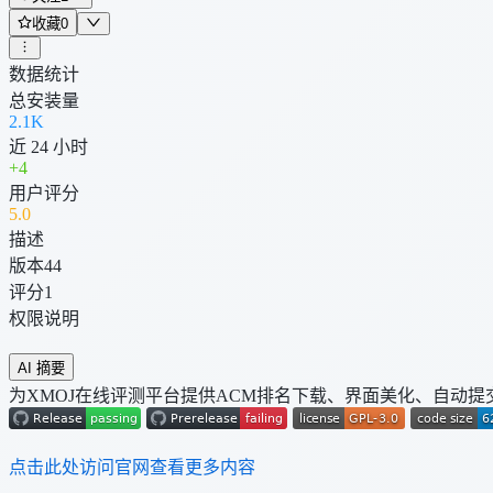
收藏
0
数据统计
总安装量
2.1K
近 24 小时
+
4
用户评分
5
.0
描述
版本
44
评分
1
权限说明
AI 摘要
为XMOJ在线评测平台提供ACM排名下载、界面美化、自动
点击此处访问官网查看更多内容