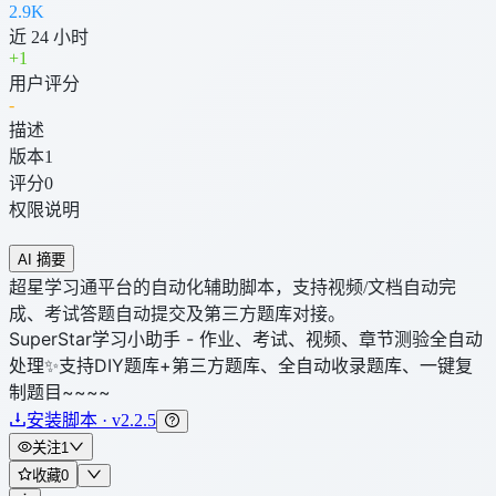
2.9K
近 24 小时
+
1
用户评分
-
描述
版本
1
评分
0
权限说明
AI 摘要
超星学习通平台的自动化辅助脚本，支持视频/文档自动完
成、考试答题自动提交及第三方题库对接。
SuperStar学习小助手 - 作业、考试、视频、章节测验全自动
处理✨支持DIY题库+第三方题库、全自动收录题库、一键复
制题目~~~~
安装脚本 · v2.2.5
关注
1
收藏
0