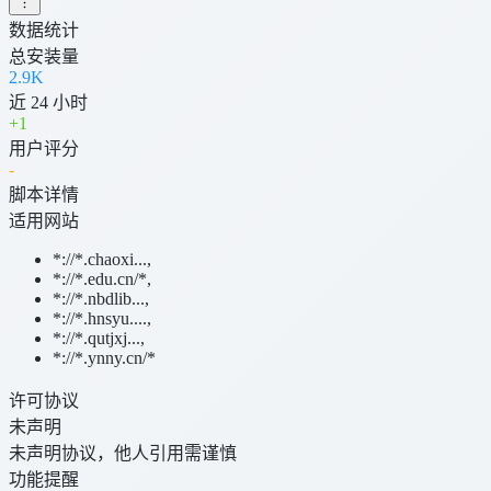
数据统计
总安装量
2.9K
近 24 小时
+
1
用户评分
-
脚本详情
适用网站
*://*.chaoxi...
,
*://*.edu.cn/*
,
*://*.nbdlib...
,
*://*.hnsyu....
,
*://*.qutjxj...
,
*://*.ynny.cn/*
许可协议
未声明
未声明协议，他人引用需谨慎
功能提醒