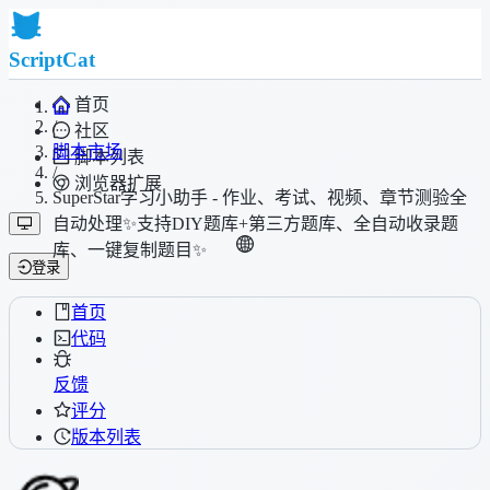
ScriptCat
首页
/
社区
脚本市场
脚本列表
/
浏览器扩展
SuperStar学习小助手 - 作业、考试、视频、章节测验全
自动处理✨支持DIY题库+第三方题库、全自动收录题
库、一键复制题目✨
登录
首页
代码
反馈
评分
版本列表