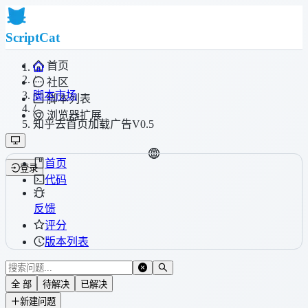
ScriptCat
首页
/
社区
脚本市场
脚本列表
/
浏览器扩展
知乎去首页加载广告V0.5
首页
登录
代码
反馈
评分
版本列表
全 部
待解决
已解决
新建问题