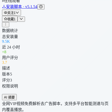
#在线观看
安装脚本 · v5.1.54
关注
1
收藏
1
数据统计
总安装量
9.5K
近 24 小时
+
8
用户评分
3
.7
描述
版本
5
评分
3
权限说明
AI 摘要
全网VIP视频免费解析去广告脚本，支持多平台智能测速与页
内覆盖播放。