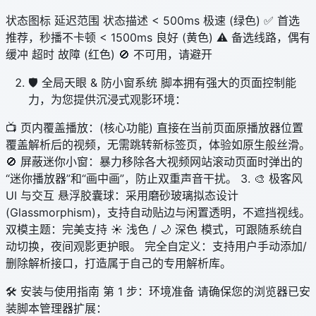
状态图标 延迟范围 状态描述 < 500ms 极速 (绿色) ✅ 首选
推荐，秒播不卡顿 < 1500ms 良好 (黄色) ⚠️ 备选线路，偶有
缓冲 超时 故障 (红色) 🚫 不可用，请避开
🛡️ 全局天眼 & 防小窗系统 脚本拥有强大的页面控制能
力，为您提供沉浸式观影环境：
📺 页内覆盖播放：(核心功能) 直接在当前页面原播放器位置
覆盖解析后的视频，无需跳转新标签页，体验如原生般丝滑。
🚫 屏蔽迷你小窗：暴力移除各大视频网站滚动页面时弹出的
“迷你播放器”和“画中画”，防止双重声音干扰。 3. 🎨 极客风
UI 与交互 悬浮胶囊球：采用磨砂玻璃拟态设计
(Glassmorphism)，支持自动贴边与闲置透明，不遮挡视线。
双模主题：完美支持 ☀️ 浅色 / 🌙 深色 模式，可跟随系统自
动切换，夜间观影更护眼。 完全自定义：支持用户手动添加/
删除解析接口，打造属于自己的专用解析库。
🛠️ 安装与使用指南 第 1 步：环境准备 请确保您的浏览器已安
装脚本管理器扩展：