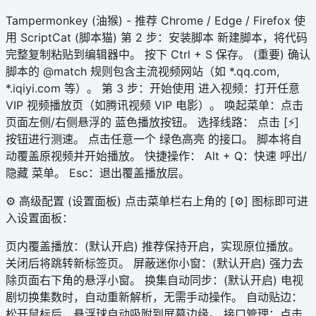
Tampermonkey (油猴) - 推荐 Chrome / Edge / Firefox 使
用 ScriptCat (脚本猫) 第 2 步：安装脚本 新建脚本，将代码
完整复制粘贴到编辑器中。 按下 Ctrl + S 保存。 (重要) 确认
脚本的 @match 规则包含主流视频网站（如 *.qq.com,
*.iqiyi.com 等）。 第 3 步：开始使用 进入视频：打开任意
VIP 视频播放页（如腾讯视频 VIP 电影）。 唤起菜单：点击
页面左侧/右侧悬浮的 蓝色播放按钮。 选择线路： 点击 [⚡]
按钮进行测速。 点击任意一个 绿色高亮 的接口。 脚本将自
动覆盖原视频并开始播放。 快捷操作： Alt + Q：快速 呼出/
隐藏 菜单。 Esc：退出覆盖播放层。
⚙️ 高级配置 (设置面板) 点击菜单栏右上角的 [⚙️] 图标即可进
入设置面板：
页内覆盖播放：(默认开启) 推荐保持开启，实现原位播放。
关闭后将跳转新标签页。 屏蔽迷你小窗：(默认开启) 强力去
除页面右下角的悬浮小窗。 换集自动同步：(默认开启) 电视
剧切换集数时，自动重新解析，无需手动操作。 自动贴边：
松开鼠标后，悬浮球自动吸附到屏幕边缘。 接口管理：点击