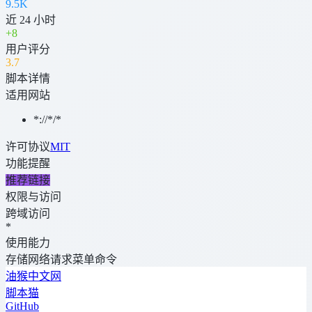
9.5K
近 24 小时
+
8
用户评分
3
.7
脚本详情
适用网站
*://*/*
许可协议
MIT
功能提醒
推荐链接
权限与访问
跨域访问
*
使用能力
存储
网络请求
菜单命令
油猴中文网
脚本猫
GitHub