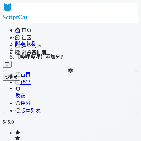
ScriptCat
首页
/
社区
脚本市场
脚本列表
/
浏览器扩展
【哔哩哔哩】添加分P
首页
登录
代码
反馈
评分
版本列表
5
/ 5.0