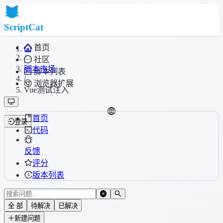
ScriptCat
首页
/
社区
脚本市场
脚本列表
/
浏览器扩展
Vue测试注入
首页
登录
代码
反馈
评分
版本列表
全 部
待解决
已解决
新建问题