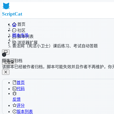
ScriptCat
首页
/
社区
脚本市场
脚本列表
/
浏览器扩展
普法网（宪法小卫士）课后练习、考试自动答题
脚本已归档
登录
该脚本已经被作者归档，脚本可能失效并且作者不再维护，你
首页
代码
反馈
评分
版本列表