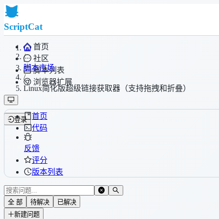
ScriptCat
首页
/
社区
脚本市场
脚本列表
/
浏览器扩展
Linux简化版超级链接获取器（支持拖拽和折叠）
首页
登录
代码
反馈
评分
版本列表
全 部
待解决
已解决
新建问题