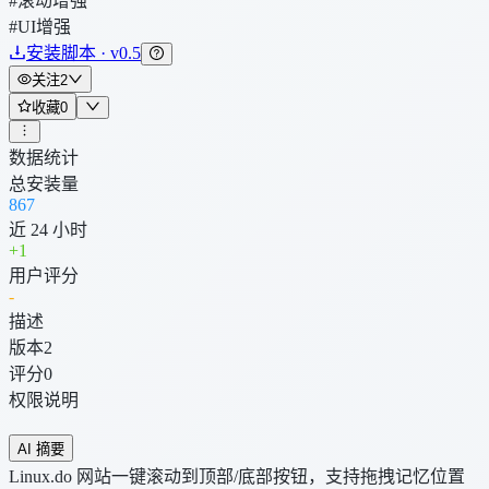
#滚动增强
#UI增强
安装脚本 · v0.5
关注
2
收藏
0
数据统计
总安装量
867
近 24 小时
+
1
用户评分
-
描述
版本
2
评分
0
权限说明
AI 摘要
Linux.do 网站一键滚动到顶部/底部按钮，支持拖拽记忆位置