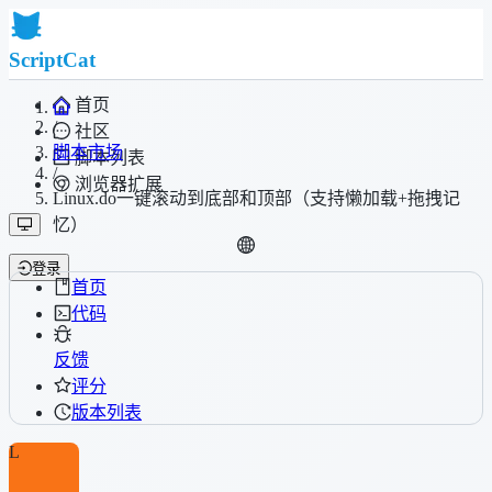
ScriptCat
首页
/
社区
脚本市场
脚本列表
/
浏览器扩展
Linux.do一键滚动到底部和顶部（支持懒加载+拖拽记
忆）
登录
首页
代码
反馈
评分
版本列表
L