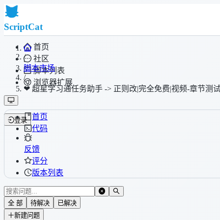
ScriptCat
首页
/
社区
脚本市场
脚本列表
/
浏览器扩展
❤ 超星学习通任务助手 -> 正则改|完全免费|视频-章节测
首页
登录
代码
反馈
评分
版本列表
全 部
待解决
已解决
新建问题