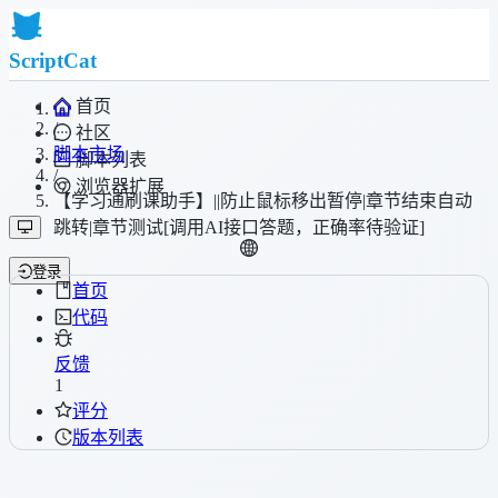
ScriptCat
首页
/
社区
脚本市场
脚本列表
/
浏览器扩展
【学习通刷课助手】||防止鼠标移出暂停|章节结束自动
跳转|章节测试[调用AI接口答题，正确率待验证]
登录
首页
代码
反馈
1
评分
版本列表