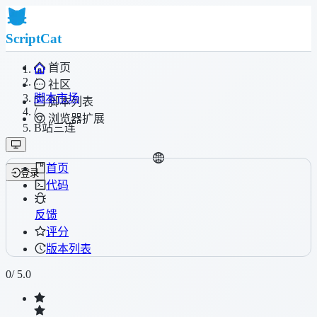
ScriptCat
首页
/
社区
脚本市场
脚本列表
/
浏览器扩展
B站三连
首页
登录
代码
反馈
评分
版本列表
0
/ 5.0