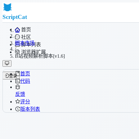
ScriptCat
首页
/
社区
脚本市场
脚本列表
/
浏览器扩展
B站视频解析脚本[v1.6]
首页
登录
代码
反馈
评分
版本列表