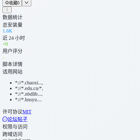
收藏
0
数据统计
总安装量
1.6K
近 24 小时
+
0
用户评分
-
脚本详情
适用网站
*://*.chaoxi...
,
*://*.edu.cn/*
,
*://*.nbdlib...
,
*://*.hnsyu....
许可协议
MIT
论坛帖子
权限与访问
跨域访问