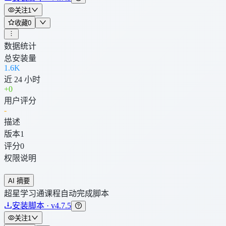
关注
1
收藏
0
数据统计
总安装量
1.6K
近 24 小时
+
0
用户评分
-
描述
版本
1
评分
0
权限说明
AI 摘要
超星学习通课程自动完成脚本
安装脚本 · v4.7.5
关注
1