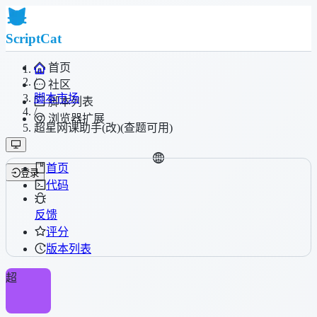
ScriptCat
首页
/
社区
脚本市场
脚本列表
/
浏览器扩展
超星网课助手(改)(查题可用)
首页
登录
代码
反馈
评分
版本列表
超