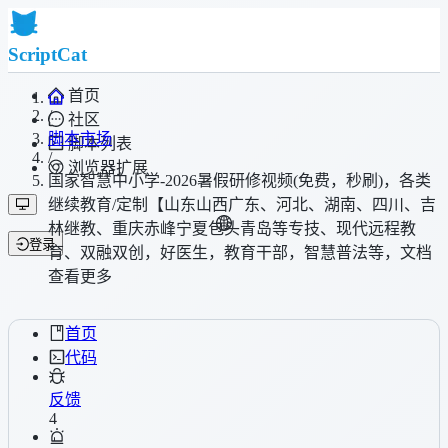
ScriptCat
首页
/
社区
脚本市场
脚本列表
/
浏览器扩展
国家智慧中小学-2026暑假研修视频(免费，秒刷)，各类
继续教育/定制【山东山西广东、河北、湖南、四川、吉
林继教、重庆赤峰宁夏包头青岛等专技、现代远程教
登录
育、双融双创，好医生，教育干部，智慧普法等，文档
查看更多
首页
代码
反馈
4