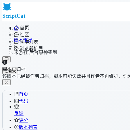
ScriptCat
首页
/
社区
脚本市场
脚本列表
/
浏览器扩展
米游社-后台原神签到
脚本已归档
登录
该脚本已经被作者归档，脚本可能失效并且作者不再维护，你
首页
代码
反馈
评分
版本列表