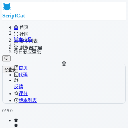
ScriptCat
首页
/
社区
脚本市场
脚本列表
/
浏览器扩展
每日必应壁纸
首页
登录
代码
反馈
评分
版本列表
0
/ 5.0