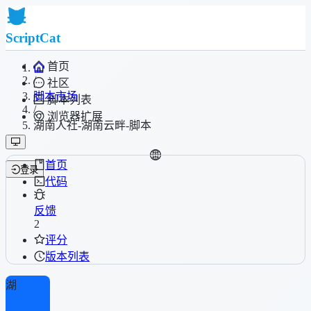
ScriptCat
首页
/
社区
脚本市场
脚本列表
/
浏览器扩展
湖南人社-湖南云畔-脚本
首页
登录
代码
反馈
2
评分
版本列表
湖