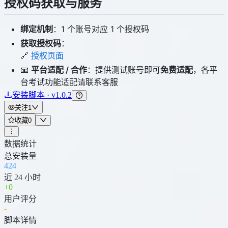
授权码获取与服务
绑定机制
：1 个账号对应 1 个授权码
获取授权码
：
🔗
授权页面
📧
平台适配 / 合作
：提供测试账号即可
免费适配
，各平
台考试功能适配请联系客服
安装脚本 · v1.0.2
关注
1
收藏
0
数据统计
总安装量
424
近 24 小时
+
0
用户评分
-
脚本详情