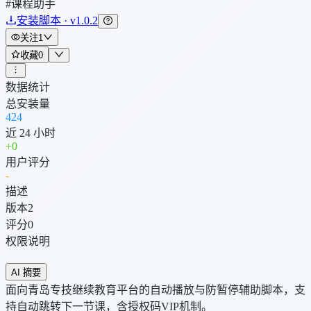
#课程助手
安装脚本 · v1.0.2
关注
1
收藏
0
数据统计
总安装量
424
近 24 小时
+
0
用户评分
-
描述
版本
2
评分
0
权限说明
AI 摘要
面向青岛专技继续教育平台的自动播放与防暂停辅助脚本，支
持自动跳转下一节课，含授权码VIP机制。