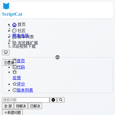
ScriptCat
首页
/
社区
脚本市场
脚本列表
/
浏览器扩展
B站视频下载
首页
登录
代码
反馈
评分
版本列表
全 部
待解决
已解决
新建问题