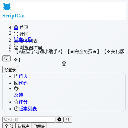
ScriptCat
首页
/
社区
脚本市场
脚本列表
/
浏览器扩展
【⚡超星学习通小助手⚡】【🔥完全免费🔥】【🍀美化版
🍀】
登录
首页
代码
反馈
评分
版本列表
全 部
待解决
已解决