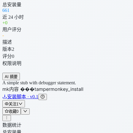
总安装量
661
近 24 小时
+
0
用户评分
-
描述
版本
2
评分
0
权限说明
AI 摘要
A simple stub with debugger statement.
mk内容 ���tampermonkey_install
安装脚本 · v0.1
关注
1
收藏
0
数据统计
总安装量