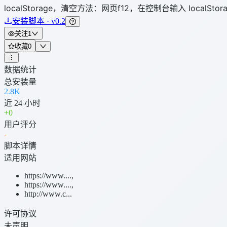
localStorage，清空方法：网页f12，在控制台输入 localStorage.c
安装脚本 · v0.2
关注
1
收藏
0
数据统计
总安装量
2.8K
近 24 小时
+
0
用户评分
-
脚本详情
适用网站
https://www....
,
https://www....
,
http://www.c...
许可协议
未声明