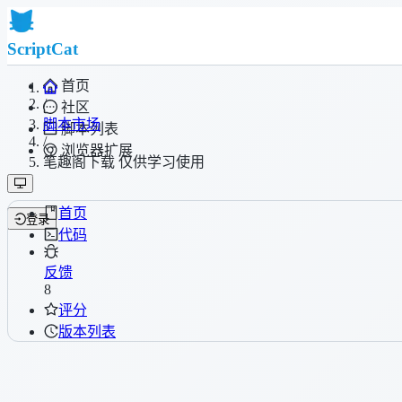
ScriptCat
首页
/
社区
脚本市场
脚本列表
/
浏览器扩展
笔趣阁下载 仅供学习使用
首页
登录
代码
反馈
8
评分
版本列表