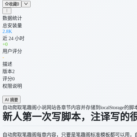
收藏
0
数据统计
总安装量
2.8K
近 24 小时
+
0
用户评分
-
描述
版本
2
评分
0
权限说明
AI 摘要
自动爬取笔趣阁小说网站各章节内容并存储到localStorage的脚
新人第一次写脚本，注译写的
自动爬取笔趣阁每章内容，只要是笔趣阁标准模板都可以用，自动