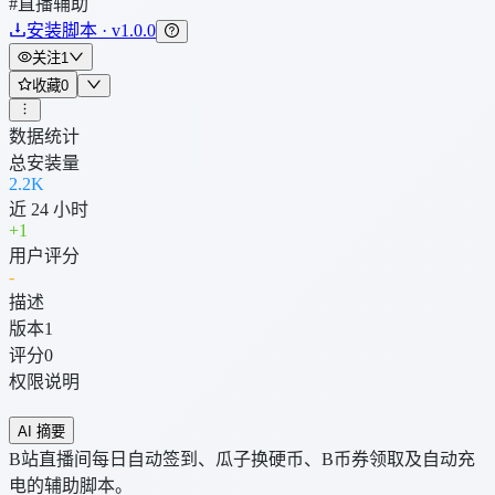
#直播辅助
安装脚本 · v1.0.0
关注
1
收藏
0
数据统计
总安装量
2.2K
近 24 小时
+
1
用户评分
-
描述
版本
1
评分
0
权限说明
AI 摘要
B站直播间每日自动签到、瓜子换硬币、B币券领取及自动充
电的辅助脚本。