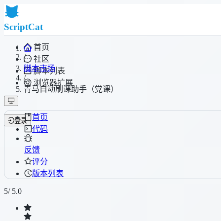
ScriptCat
首页
/
社区
脚本市场
脚本列表
/
浏览器扩展
青马自动刷课助手（党课）
首页
登录
代码
反馈
评分
版本列表
5
/ 5.0