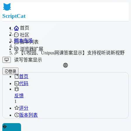
ScriptCat
首页
/
社区
脚本市场
脚本列表
/
浏览器扩展
🎉【U校园、Unipus网课答案显示】支持视听说新视野
读写答案显示
登录
首页
代码
反馈
1
评分
版本列表
�