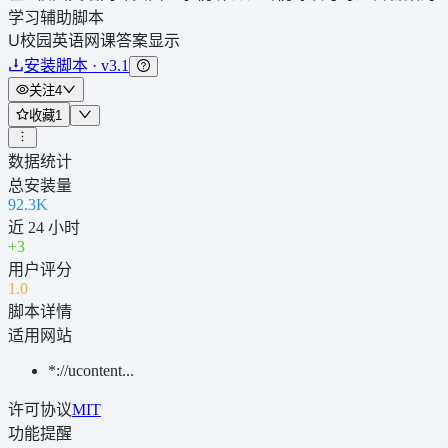
学习辅助脚本
U校园英语网课答案显示
安装脚本 · v3.1
关注
4
收藏
1
数据统计
总安装量
92.3K
近 24 小时
+
3
用户评分
1
.0
脚本详情
适用网站
*://ucontent...
许可协议
MIT
功能提醒