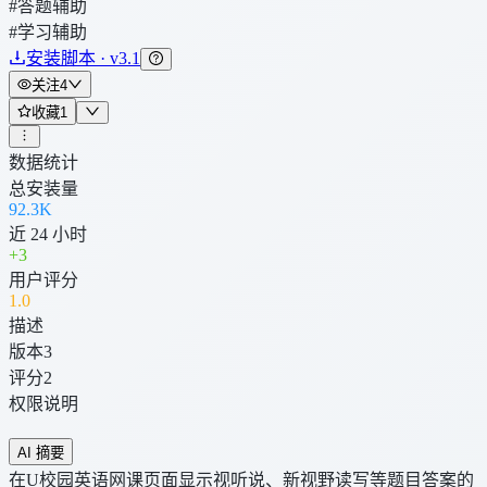
#答题辅助
#学习辅助
安装脚本 · v3.1
关注
4
收藏
1
数据统计
总安装量
92.3K
近 24 小时
+
3
用户评分
1
.0
描述
版本
3
评分
2
权限说明
AI 摘要
在U校园英语网课页面显示视听说、新视野读写等题目答案的