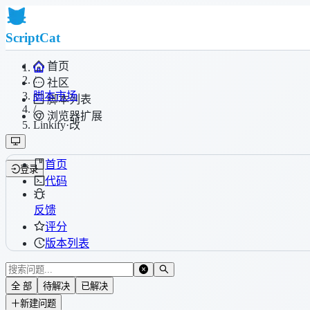
ScriptCat
首页
/
社区
脚本市场
脚本列表
/
浏览器扩展
Linkify·改
首页
登录
代码
反馈
评分
版本列表
全 部
待解决
已解决
新建问题