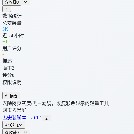
收藏
0
数据统计
总安装量
3K
近 24 小时
+
1
用户评分
-
描述
版本
2
评分
0
权限说明
AI 摘要
去除网页灰度/黑白滤镜，恢复彩色显示的轻量工具
网页去黑屏
安装脚本 · v0.1.1
关注
1
收藏
0