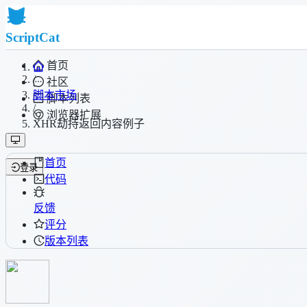
ScriptCat
首页
/
社区
脚本市场
脚本列表
/
浏览器扩展
XHR劫持返回内容例子
首页
登录
代码
反馈
评分
版本列表