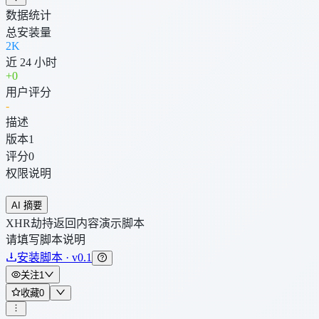
数据统计
总安装量
2K
近 24 小时
+
0
用户评分
-
描述
版本
1
评分
0
权限说明
AI 摘要
XHR劫持返回内容演示脚本
请填写脚本说明
安装脚本 · v0.1
关注
1
收藏
0