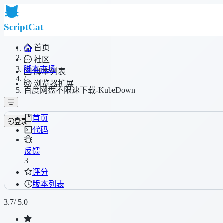
ScriptCat
首页
/
社区
脚本市场
脚本列表
/
浏览器扩展
百度网盘不限速下载-KubeDown
首页
登录
代码
反馈
3
评分
版本列表
3.7
/ 5.0