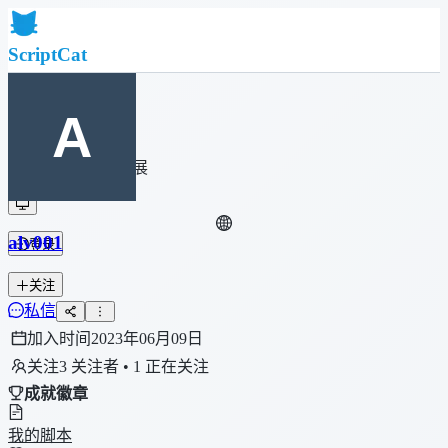
ScriptCat
首页
社区
脚本列表
浏览器扩展
alv001
登录
关注
私信
加入时间
2023年06月09日
关注
3 关注者 • 1 正在关注
成就徽章
我的脚本