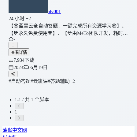
alv001
24 小时 +2
【😎蓝墨云全自动答题，一键完成所有资源学习😎】、
【🧡永久免费使用🧡】、【💙由MeTo团队开发，耗时一
-
鲲年自研发题库，已申请诸多专利💙】，【🔥抵制网络
答题考核制度⚡️，🌵学生的平时成绩不应由简单的题目
查看详情
判定🌵，更不是依靠搜索引擎🔥】，【欢迎加入qq群:😄
7,934
下载
286997695😄，共同交流进步】。【💚作者在此保证，
2023年06月19日
脚本无任何诸如（手机号，学校信息，等隐私信息收
集）💚】
#自动答题
#云班课
#答题辅助
+2
1-1 / 共 1 个脚本
1
油猴中文网