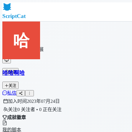
ScriptCat
首页
社区
脚本列表
浏览器扩展
哈哈啊哈
登录
关注
私信
加入时间
2023年07月24日
关注
0 关注者 • 0 正在关注
成就徽章
我的脚本