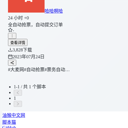
哈哈啊哈
24 小时 +0
全自动抢票，自动提交订单
-
查看详情
3,828
下载
2023年07月24日
#大麦网
#自动抢票
#票务自动…
1-1 / 共 1 个脚本
1
油猴中文网
脚本猫
GitHub