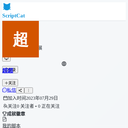
ScriptCat
首页
社区
脚本列表
浏览器扩展
超超
登录
关注
私信
加入时间
2023年07月29日
关注
0 关注者 • 0 正在关注
成就徽章
我的脚本