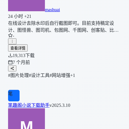
mashuai
24 小时 +21
在线设计去除水印后自行截图即可。目前支持稿定设
计、图怪兽、图司机、包图网、千图网、创客贴、比格
-
设计、魔力设、觅知网。
查看详情
19,313
下载
7 个月前
#图片处理
#设计工具
#网站增强
+1
笔
笔趣阁小说下载助手
v2025.3.10