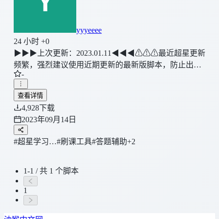
yyyeeee
24 小时 +0
▶▶▶上次更新：2023.01.11◀◀◀⚠⚠⚠最近超星更新
频繁，强烈建议使用近期更新的最新版脚本，防止出现
-
异常⚠⚠⚠【✅独家题库实时更新】【💻可最小化💻】
🆒支持超星视频、文档、答题、自定义正确率、掉线自
查看详情
动登录🤘取消视频文件加载，多开也不占用网速，放心
4,928
下载
追剧🍊自定义答题正确率，提高学习效率🍆每日功能测
2023年09月14日
试，在发现问题前就解决问题，防清进度，无不良记录
#超星学习…
#刷课工具
#答题辅助
+2
1-1 / 共 1 个脚本
1