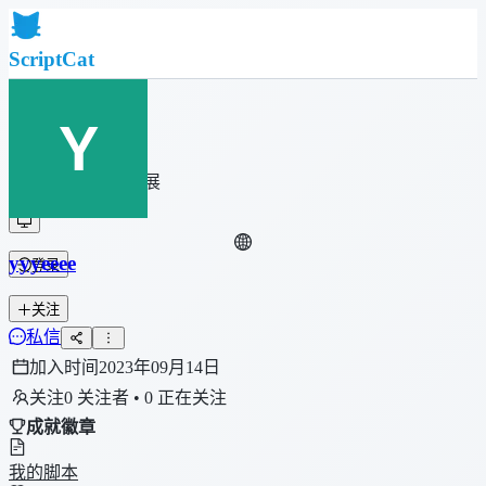
ScriptCat
首页
社区
脚本列表
浏览器扩展
yyyeeee
登录
关注
私信
加入时间
2023年09月14日
关注
0 关注者 • 0 正在关注
成就徽章
我的脚本