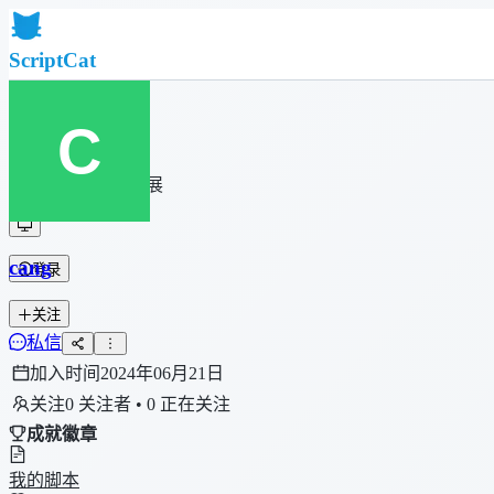
ScriptCat
首页
社区
脚本列表
浏览器扩展
cang
登录
关注
私信
加入时间
2024年06月21日
关注
0 关注者 • 0 正在关注
成就徽章
我的脚本