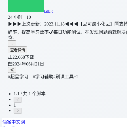
cang
24 小时 +10
▶▶▶上次更新：2023.11.18◀◀◀【💻可最小化
确率，提高学习效率🍆每日功能测试，在发现问题前就解
-
查看详情
22,668
下载
2024年06月21日
#超星学习…
#学习辅助
#刷课工具
+2
1-1 / 共 1 个脚本
1
油猴中文网